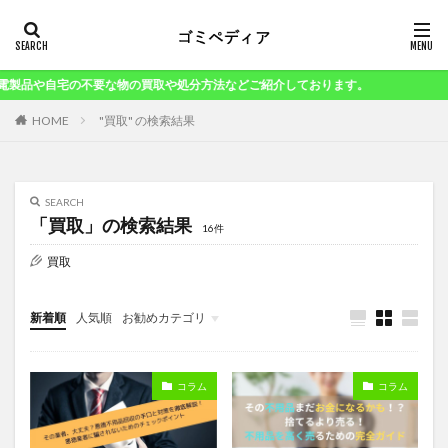
や自宅の不要な物の買取や処分方法などご紹介しております。
"買取" の検索結果
HOME
SEARCH
「買取」の検索結果
16件
買取
新着順
人気順
お勧めカテゴリ
コラム
コラム
コラム